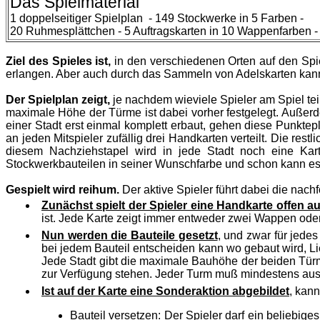
Das Spielmaterial
1 doppelseitiger Spielplan - 149 Stockwerke in 5 Farben -
20 Ruhmesplättchen - 5 Auftragskarten in 10 Wappenfarben - 
Ziel des Spieles ist,
in den verschiedenen Orten auf den Spiel
erlangen. Aber auch durch das Sammeln von Adelskarten kan
Der Spielplan zeigt,
je nachdem wieviele Spieler am Spiel tei
maximale Höhe der Türme ist dabei vorher festgelegt. Außer
einer Stadt erst einmal komplett erbaut, gehen diese Punktep
an jeden Mitspieler zufällig drei Handkarten verteilt. Die re
diesem Nachziehstapel wird in jede Stadt noch eine Karte
Stockwerkbauteilen in seiner Wunschfarbe und schon kann es
Gespielt wird reihum.
Der aktive Spieler führt dabei die nach
Zunächst spielt der Spieler eine Handkarte offen a
ist. Jede Karte zeigt immer entweder zwei Wappen ode
Nun werden die Bauteile gesetzt
, und zwar für jede
bei jedem Bauteil entscheiden kann wo gebaut wird, Li
Jede Stadt gibt die maximale Bauhöhe der beiden Türme
zur Verfügung stehen. Jeder Turm muß mindestens aus e
Ist auf der Karte eine Sonderaktion abgebildet
, kan
Bauteil versetzen:
Der Spieler darf ein beliebige