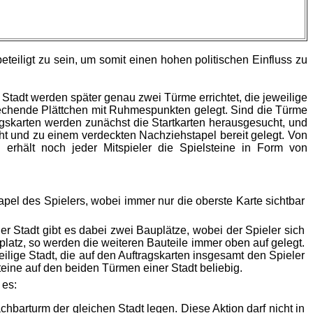
teiligt zu sein, um somit einen hohen politischen Einfluss zu
Stadt werden später genau zwei Türme errichtet, die jeweilige
rechende Plättchen mit Ruhmespunkten gelegt. Sind die Türme
ragskarten werden zunächst die Startkarten herausgesucht, und
scht und zu einem verdeckten Nachziehstapel bereit gelegt. Von
 erhält noch jeder Mitspieler die Spielsteine in Form von
pel des Spielers, wobei immer nur die oberste Karte sichtbar
er Stadt gibt es dabei zwei Bauplätze, wobei der Spieler sich
latz, so werden die weiteren Bauteile immer oben auf gelegt.
lige Stadt, die auf den Auftragskarten insgesamt den Spieler
eine auf den beiden Türmen einer Stadt beliebig.
 es:
hbarturm der gleichen Stadt legen. Diese Aktion darf nicht in