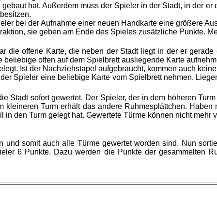
r gebaut hat. Außerdem muss der Spieler in der Stadt, in der e
besitzen.
ieler bei der Aufnahme einer neuen Handkarte eine größere Au
eraktion, sie geben am Ende des Spieles zusätzliche Punkte. M
ar die offene Karte, die neben der Stadt liegt in der er gerade
ine beliebige offen auf dem Spielbrett ausliegende Karte aufne
egt. Ist der Nachziehstapel aufgebraucht, kommen auch keine w
 der Spieler eine beliebige Karte vom Spielbrett nehmen. Liege
 die Stadt sofort gewertet. Der Spieler, der in dem höheren Tur
im kleineren Turm erhält das andere Ruhmesplättchen. Haben 
teil in den Turm gelegt hat. Gewertete Türme können nicht mehr 
en und somit auch alle Türme gewertet worden sind. Nun sortie
r Spieler 6 Punkte. Dazu werden die Punkte der gesammelten R