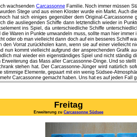
noch wachsenden
Carcassonne
Familie. Noch immer müssen Stä
den Stege und aus einen Kloster wurde ein Markt. Auch die 
nnoch hat sich einiges gegenüber dem Original-Carcassonne 
ch die ausliegenden Schiffe dann letztendlich wieder in Punk
element ins Spiel, da unterschiedliche Schiffe unterschiedl
d die Waren in Punkte umwandeln muss, sollte man hier immer 
 oder ob man vielleicht dann doch auf ein besseres Schiff wa
in den Vorrat zurückholen kann, wenn sie auf einer vielleicht 
nd nun kommt vielleicht aufgrund der ansprechenden Grafik a
Endlich mal wieder ein eigenständiges Spiel und nicht ständig d
Erweiterung das Mass aller Carcassonne-Dinge. Und so stellt
rank stehen hat. Der Carcassonne-Jünger wird natürlich sof
höne stimmige Elemente, gepaart mit ein wenig Südsee-Atmosphä
 mehr Carcassonne gemacht haben. Uns hat es auf jeden Fall gefa
Freitag
Erweiterung zu
Carcassonne Südsee