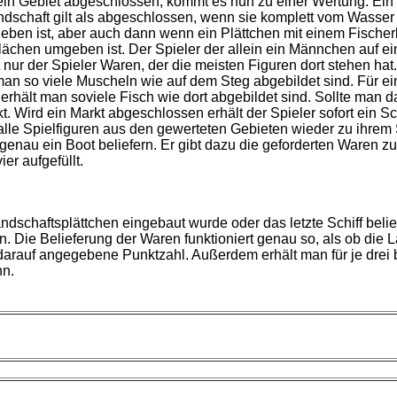
in Gebiet abgeschlossen, kommt es nun zu einer Wertung. Ein S
ndschaft gilt als abgeschlossen, wenn sie komplett vom Wasser 
n ist, aber auch dann wenn ein Plättchen mit einem Fischerboo
ächen umgeben ist. Der Spieler der allein ein Männchen auf ei
nur der Spieler Waren, der die meisten Figuren dort stehen hat
n so viele Muscheln wie auf dem Steg abgebildet sind. Für eine
erhält man soviele Fisch wie dort abgebildet sind. Sollte man 
Wird ein Markt abgeschlossen erhält der Spieler sofort ein Sch
n alle Spielfiguren aus den gewerteten Gebieten wieder zu ihrem 
enau ein Boot beliefern. Er gibt dazu die geforderten Waren z
er aufgefüllt.
dschaftsplättchen eingebaut wurde oder das letzte Schiff belie
 Die Belieferung der Waren funktioniert genau so, als ob die 
die darauf angegebene Punktzahl. Außerdem erhält man für je dre
nn.