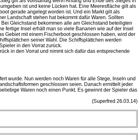
teg gilt als vollständig wenn Anfang und Ende des Steges in
umgeben ist und keine Lücken hat. Eine Meeresfläche gilt als
t gerade angelegt worden ist. Und ein Markt gilt als
ner Landschaft stehen hat bekommt dafür Waren. Sollten
. Bei Gleichstand bekommen alle am Gleichstand beteiligten
 fertige Insel erhält man so viele Bananen wie auf der Insel
das Gebiet mit einem Fischerboot geschlossen haben, wird der
iffsplättchen seiner Wahl. Die Schiffsplättchen werden
Spieler in den Vorrat zurück.
urück in den Vorrat und nimmt sich dafür das entsprechende
fert wurde. Nun werden noch Waren für alle Stege, Inseln und
Landschaftsformen geschlossen seien. Danach ermittelt jeder
i beliebige Waren noch einen Punkt. Es gewinnt der Spieler das
(Superfred 26.03.14)