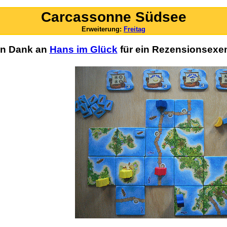
Carcassonne Südsee
Erweiterung:
Freitag
en Dank an
Hans im Glück
für ein Rezensionsexe