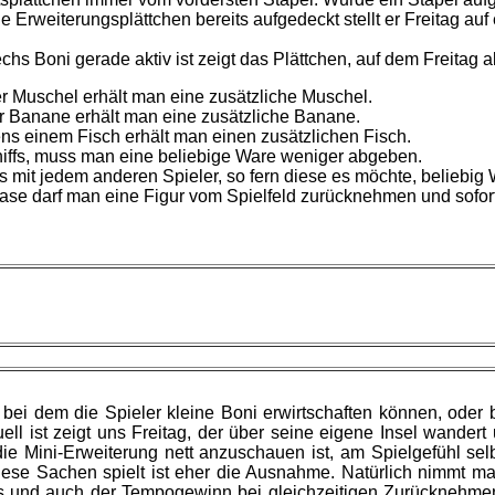
e Erweiterungsplättchen bereits aufgedeckt stellt er Freitag auf
hs Boni gerade aktiv ist zeigt das Plättchen, auf dem Freitag ak
r Muschel erhält man eine zusätzliche Muschel.
er Banane erhält man eine zusätzliche Banane.
ns einem Fisch erhält man einen zusätzlichen Fisch.
hiffs, muss man eine beliebige Ware weniger abgeben.
s mit jedem anderen Spieler, so fern diese es möchte, beliebig
ase darf man eine Figur vom Spielfeld zurücknehmen und sofort
, bei dem die Spieler kleine Boni erwirtschaften können, oder
l ist zeigt uns Freitag, der über seine eigene Insel wander
 Mini-Erweiterung nett anzuschauen ist, am Spielgefühl selb
 diese Sachen spielt ist eher die Ausnahme. Natürlich nimmt 
und auch der Tempogewinn bei gleichzeitigen Zurücknehmen und