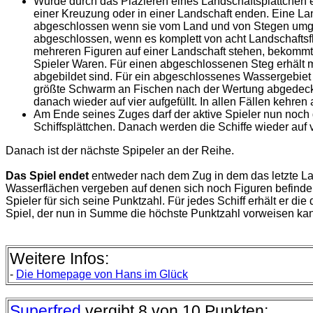
Wurde durch das Plazieren eines Landschaftsplättchen e
einer Kreuzung oder in einer Landschaft enden. Eine La
abgeschlossen wenn sie vom Land und von Stegen umgebe
abgeschlossen, wenn es komplett von acht Landschaftsfl
mehreren Figuren auf einer Landschaft stehen, bekommt 
Spieler Waren. Für einen abgeschlossenen Steg erhält ma
abgebildet sind. Für ein abgeschlossenes Wassergebiet 
größte Schwarm an Fischen nach der Wertung abgedeckt. 
danach wieder auf vier aufgefüllt. In allen Fällen kehre
Am Ende seines Zuges darf der aktive Spieler nun noch g
Schiffsplättchen. Danach werden die Schiffe wieder auf vi
Danach ist der nächste Spipeler an der Reihe.
Das Spiel endet
entweder nach dem Zug in dem das letzte Lan
Wasserflächen vergeben auf denen sich noch Figuren befinden.
Spieler für sich seine Punktzahl. Für jedes Schiff erhält er 
Spiel, der nun in Summe die höchste Punktzahl vorweisen ka
Weitere Infos:
-
Die
Homepage von Hans im Glück
Superfred
vergibt 8 von 10 Punkten: