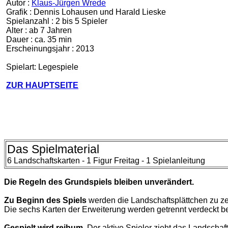
Autor :
Klaus-Jürgen Wrede
Grafik : Dennis Lohausen und Harald Lieske
Spielanzahl : 2 bis 5 Spieler
Alter : ab 7 Jahren
Dauer : ca. 35 min
Erscheinungsjahr : 2013
Spielart: Legespiele
ZUR HAUPTSEITE
Das Spielmaterial
6 Landschaftskarten - 1 Figur Freitag - 1
Spielanleitung
Die Regeln des Grundspiels bleiben unverändert.
Zu Beginn des Spiels
werden die Landschaftsplättchen zu zeh
Die sechs Karten der Erweiterung werden getrennt verdeckt ber
Gespielt wird reihum.
Der aktive Spieler zieht das Landschaf