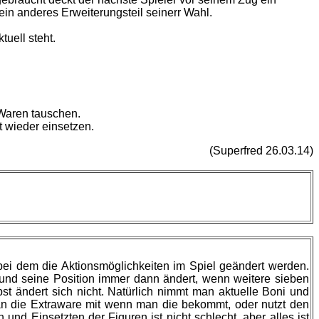
 ein anderes Erweiterungsteil seinerr Wahl.
tuell steht.
 Waren tauschen.
 wieder einsetzen.
(Superfred 26.03.14)
 bei dem die Aktionsmöglichkeiten im Spiel geändert werden.
t und seine Position immer dann ändert, wenn weitere sieben
st ändert sich nicht. Natürlich nimmt man aktuelle Boni und
man die Extraware mit wenn man die bekommt, oder nutzt den
 Einsetzten der Figuren ist nicht schlecht, aber alles ist