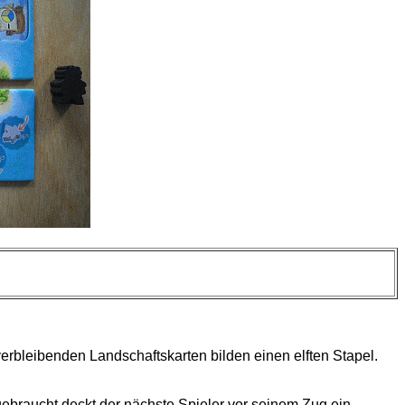
verbleibenden Landschaftskarten bilden einen elften Stapel.
gebraucht deckt der nächste Spieler vor seinem Zug ein