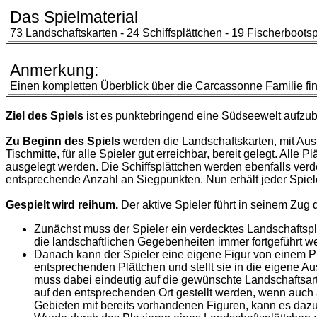
Das Spielmaterial
73 Landschaftskarten - 24 Schiffsplättchen - 19 Fischerbootsp
Anmerkung:
Einen kompletten Überblick über die Carcassonne Familie
fi
Ziel des Spiels
ist es punktebringend eine Südseewelt aufzu
Zu Beginn des Spiels
werden die Landschaftskarten, mit Ausn
Tischmitte, für alle Spieler gut erreichbar, bereit gelegt. A
ausgelegt werden. Die Schiffsplättchen werden ebenfalls verd
entsprechende Anzahl an Siegpunkten. Nun erhält jeder Spiel
Gespielt wird reihum.
Der aktive Spieler führt in seinem Zug
Zunächst muss der Spieler ein verdecktes Landschaftsp
die landschaftlichen Gegebenheiten immer fortgeführt w
Danach kann der Spieler eine eigene Figur von einem Pl
entsprechenden Plättchen und stellt sie in die eigene Au
muss dabei eindeutig auf die gewünschte Landschaftsart g
auf den entsprechenden Ort gestellt werden, wenn auch 
Gebieten mit bereits vorhandenen Figuren, kann es daz