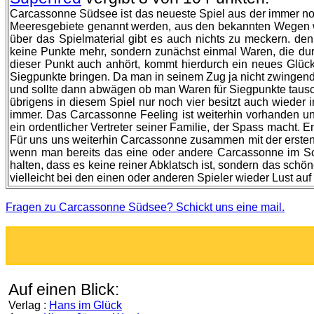
Carcassonne Südsee ist das neueste Spiel aus der immer 
Meeresgebiete genannt werden, aus den bekannten Wegen wur
über das Spielmaterial gibt es auch nichts zu meckern. de
keine Punkte mehr, sondern zunächst einmal Waren, die dur
dieser Punkt auch anhört, kommt hierdurch ein neues Glücks
Siegpunkte bringen. Da man in seinem Zug ja nicht zwingen
und sollte dann abwägen ob man Waren für Siegpunkte tauscht
übrigens in diesem Spiel nur noch vier besitzt auch wieder 
immer. Das Carcassonne Feeling ist weiterhin vorhanden u
ein ordentlicher Vertreter seiner Familie, der Spass macht. 
Für uns uns weiterhin Carcassonne zusammen mit der ersten 
wenn man bereits das eine oder andere Carcassonne im Sch
halten, dass es keine reiner Abklatsch ist, sondern das sc
vielleicht bei den einen oder anderen Spieler wieder Lust auf
Fragen zu Carcassonne Südsee? Schickt uns eine mail.
Auf einen Blick:
Verlag :
Hans im Glück