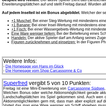
Erweiterungsplättchen auf und stellt Freitag darauf. Wurden all
Auf jedem Inselteil ist ein Bonus abgebildet.
Welcher der sec
+1 Muschel:
Bei einer Steg-Wertung mit mindestens eine
+1 Banane:
Bei einer Insel-Wertung mit mindestens ein
+1 Fisch:
Bei einer Wassergebiets-Wertung mit mindeste
Eine Ware weniger liefern:
Bei der Belieferung eines Sc
Handeln:
Der aktive Spieler darf am Anfang seines Zuge
Figuren zurücknehmen und einsetzen:
In der Figuren Ph
Weitere Infos:
-
Die
Homepage von Hans im Glück
-
Die
Homepage vom Shop Carcassonne & Co
Superfred
vergibt 5 von 10 Punkten:
Freitag ist eine Mini-Erweiterung von
Carcassonne Südsee
Welchen Bonus oder welche Aktionsmöglichkeit gerade aktuel
Landschaftsplättchen ins Spiel gekommen sind. Auch wen die
Aktionsmöglichkeiten gern mit, dass man aber explizit auf
Vorteil das man eine Ware weniger am Schiff abgeben muss 