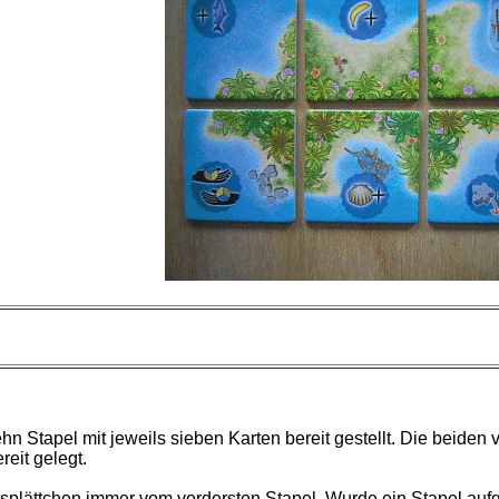
n Stapel mit jeweils sieben Karten bereit gestellt. Die beiden 
eit gelegt.
tsplättchen immer vom vordersten Stapel. Wurde ein Stapel auf