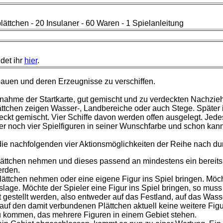
lättchen - 20 Insulaner - 60 Waren - 1
Spielanleitung
ndet ihr
hier
.
bauen und deren Erzeugnisse zu verschiffen.
ahme der Startkarte, gut gemischt und zu verdeckten Nachziehsta
lle Plättchen zeigen Wasser-, Landbereiche oder auch Stege. Spä
eckt gemischt. Vier Schiffe davon werden offen ausgelegt. Jedes
er noch vier Spielfiguren in seiner Wunschfarbe und schon kan
 die nachfolgenden vier Aktionsmöglichkeiten der Reihe nach du
lättchen nehmen und dieses passend an mindestens ein bereits
erden.
ättchen nehmen oder eine eigene Figur ins Spiel bringen. Möch
slage. Möchte der Spieler eine Figur ins Spiel bringen, so muss 
estellt werden, also entweder auf das Festland, auf das Wasser
auf den damit verbundenen Plättchen aktuell keine weitere Fi
u kommen, das mehrere Figuren in einem Gebiet stehen.