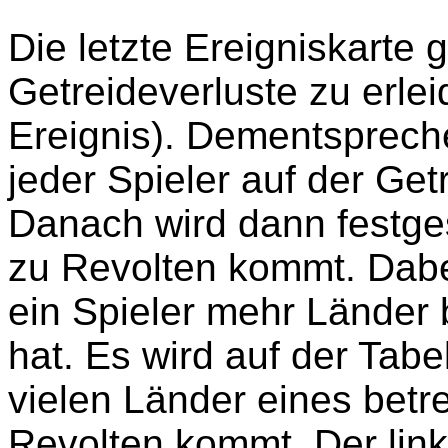
Die letzte Ereigniskarte g
Getreideverluste zu erlei
Ereignis). Dementsprech
jeder Spieler auf der Get
Danach wird dann festges
zu Revolten kommt. Dabei
ein Spieler mehr Länder 
hat. Es wird auf der Tabe
vielen Länder eines betr
Revolten kommt. Der lin