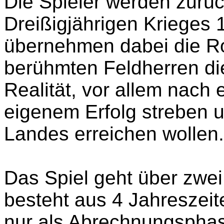
Die Spieler werden zurück
Dreißigjährigen Krieges 
übernehmen dabei die Ro
berühmten Feldherren die
Realität, vor allem nach
eigenem Erfolg streben 
Landes erreichen wollen.
Das Spiel geht über zwei
besteht aus 4 Jahreszeit
nur als Abrechnungsphas