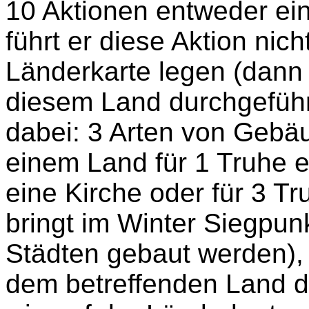
10 Aktionen entweder ei
führt er diese Aktion nich
Länderkarte legen (dann w
diesem Land durchgeführt
dabei: 3 Arten von Gebäu
einem Land für 1 Truhe e
eine Kirche oder für 3 T
bringt im Winter Siegpu
Städten gebaut werden), 
dem betreffenden Land d