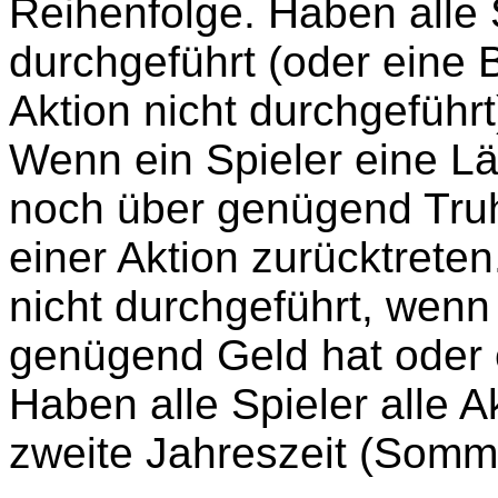
Reihenfolge. Haben alle S
durchgeführt (oder eine 
Aktion nicht durchgeführt
Wenn ein Spieler eine Lä
noch über genügend Truhe
einer Aktion zurücktrete
nicht durchgeführt, wenn
genügend Geld hat oder e
Haben alle Spieler alle A
zweite Jahreszeit (Somm