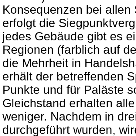
Konsequenzen bei allen 
erfolgt die Siegpunktver
jedes Gebäude gibt es ei
Regionen (farblich auf d
die Mehrheit in Handelsh
erhält der betreffenden S
Punkte und für Paläste s
Gleichstand erhalten alle
weniger. Nachdem in dre
durchgeführt wurden, wir