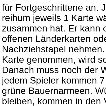
für Fortgeschrittene an. 
reihum jeweils 1 Karte w
zusammen hat. Er kann e
offenen Länderkarten od
Nachziehstapel nehmen. H
Karte genommen, wird sof
Danach muss noch der Wü
jedem Spieler kommen 7
grüne Bauernarmeen. Wür
bleiben, kommen in den V