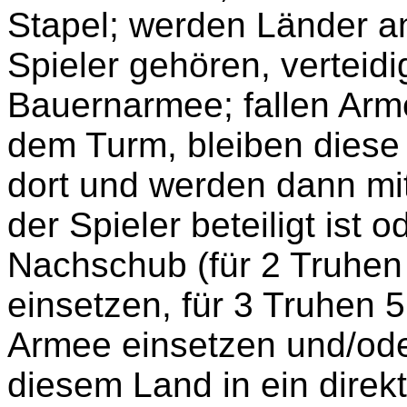
Stapel; werden Länder an
Spieler gehören, verteidi
Bauernarmee; fallen Arm
dem Turm, bleiben diese 
dort und werden dann mi
der Spieler beteiligt ist 
Nachschub (für 2 Truhe
einsetzen, für 3 Truhen 
Armee einsetzen und/ode
diesem Land in ein dire