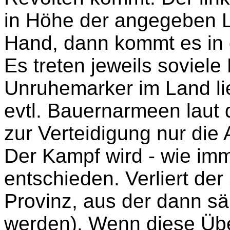
in Höhe der angegeben L
Hand, dann kommt es in
Es treten jeweils soviel
Unruhemarker im Land l
evtl. Bauernarmeen laut d
zur Verteidigung nur die
Der Kampf wird - wie imm
entschieden. Verliert der 
Provinz, aus der dann sä
werden). Wenn diese Übe