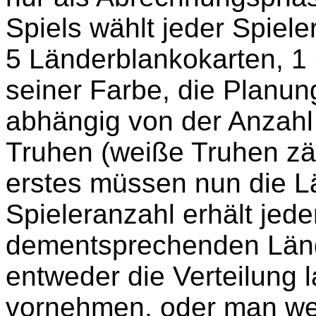
Spiels wählt jeder Spiele
5 Länderblankokarten, 1
seiner Farbe, die Planung
abhängig von der Anzahl d
Truhen (weiße Truhen zäh
erstes müssen nun die Lä
Spieleranzahl erhält jede
dementsprechenden Län
entweder die Verteilung l
vornehmen, oder man we