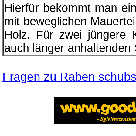
Hierfür bekommt man ei
mit beweglichen Mauertei
Holz. Für zwei jüngere 
auch länger anhaltenden 
Fragen zu Raben schubse