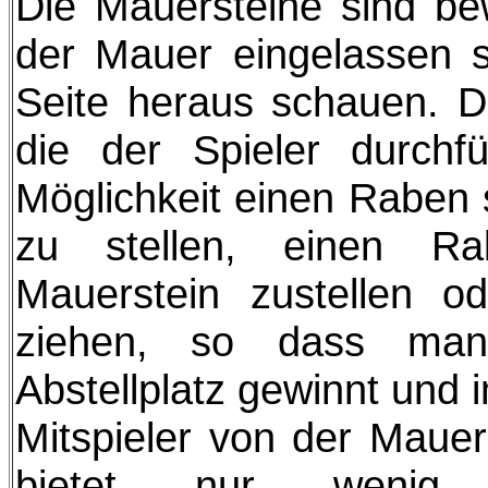
Die Mauersteine sind be
der Mauer eingelassen s
Seite heraus schauen. D
die der Spieler durchf
Möglichkeit einen Raben 
zu stellen, einen Ra
Mauerstein zustellen 
ziehen, so dass ma
Abstellplatz gewinnt und 
Mitspieler von der Mauer
bietet nur wenig Ent