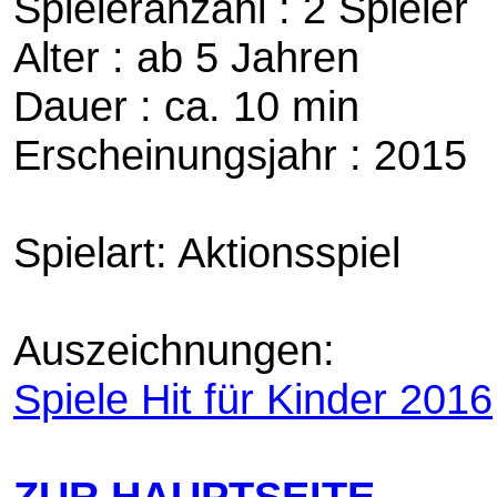
Spieleranzahl : 2 Spieler
Alter : ab 5 Jahren
Dauer : ca. 10 min
Erscheinungsjahr : 2015
Spielart: Aktionsspiel
Auszeichnungen:
Spiele Hit für Kinder 2016
ZUR HAUPTSEITE