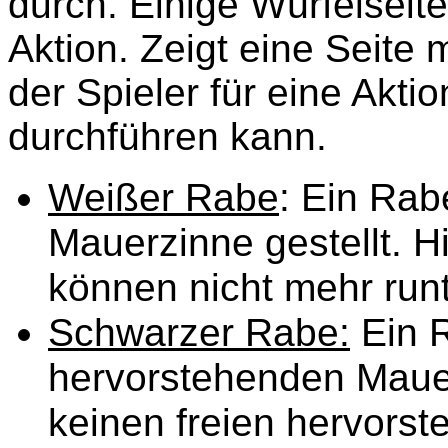
durch. Einige Würfelseit
Aktion. Zeigt eine Seite 
der Spieler für eine Akti
durchführen kann.
Weißer Rabe
: Ein Rab
Mauerzinne gestellt. H
können nicht mehr runt
Schwarzer Rabe:
Ein R
hervorstehenden Mauers
keinen freien hervors