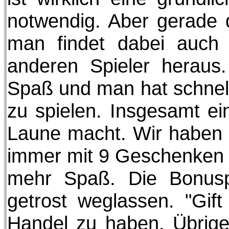
notwendig. Aber gerade 
man findet dabei auch
anderen Spieler heraus
Spaß und man hat schnell
zu spielen. Insgesamt ein
Laune macht. Wir haben 
immer mit 9 Geschenken 
mehr Spaß. Die Bonusp
getrost weglassen. "Gift
Handel zu haben. Übrige