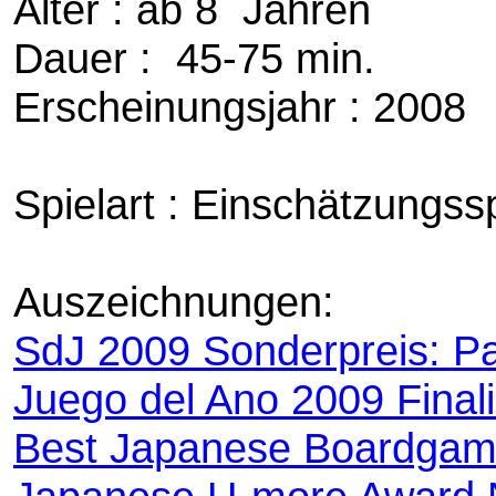
Alter : ab 8 Jahren
Dauer : 45-75 min.
Erscheinungsjahr : 2008
Spielart : Einschätzungssp
Auszeichnungen:
SdJ 2009 Sonderpreis: Pa
Juego del Ano 2009 Finali
Best Japanese Boardgame