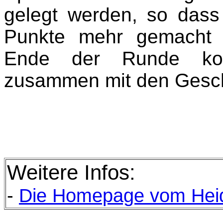
gelegt werden, so das
Punkte mehr gemacht
Ende der Runde ko
zusammen mit den Gesch
Weitere Infos:
-
Die Homepage vom Heide