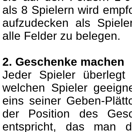
als 8 Spielern wird empf
aufzudecken als Spieler
alle Felder zu belegen.
2. Geschenke machen
Jeder Spieler überleg
welchen Spieler geeigne
eins seiner Geben-Plätt
der Position des Ges
entspricht, das man 