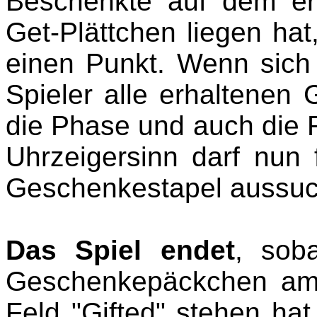
Beschenkte auf dem er
Get-Plättchen liegen hat
einen Punkt. Wenn sich 
Spieler alle erhaltene
die Phase und auch die 
Uhrzeigersinn darf nun
Geschenkestapel aussuc
Das Spiel endet
, sob
Geschenkepäckchen am
Feld "Gifted" stehen hat